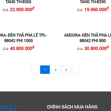
TẦNG TH-8355
TẦNG TH-8330
đ
đ
22.900.000
19.960.000
Giá:
Giá:
RA- ĐÈN THẢ PHA LÊ TPL-
ANDORA- ĐÈN THẢ PHA LÊ
88042 PHI 1000
88042 PHI 800
đ
đ
40.800.000
30.800.000
Giá:
Giá:
1
2
3
CHÍNH SÁCH MUA HÀNG
PHÁT