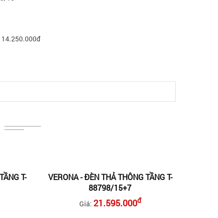
á: 14.250.000đ
TẦNG T-
VERONA - ĐÈN THẢ THÔNG TẦNG T-
88798/15+7
đ
21.595.000
Giá: