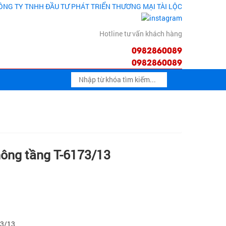
Hotline tư vấn khách hàng
0982860089
0982860089
hông tầng T-6173/13
73/13