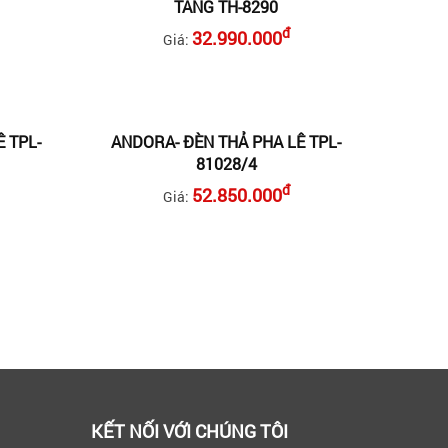
TẦNG TH-8290
đ
32.990.000
Giá:
 TPL-
ANDORA- ĐÈN THẢ PHA LÊ TPL-
81028/4
đ
52.850.000
Giá:
KẾT NỐI VỚI CHÚNG TÔI