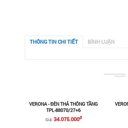
THÔNG TIN CHI TIẾT
BÌNH LUẬN
VERONA - ĐÈN THẢ THÔNG TẦNG
VERON
TPL-88070/27+6
đ
34.075.000
Giá: