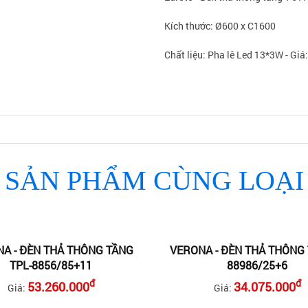
Kích thước: Ø600 x C1600
Chất liệu: Pha lê Led 13*3W - Gi
SẢN PHẨM CÙNG LOẠI
A - ĐÈN THẢ THÔNG TẦNG
VERONA - ĐÈN THẢ THÔNG 
TPL-8856/85+11
88986/25+6
đ
đ
53.260.000
34.075.000
Giá:
Giá: