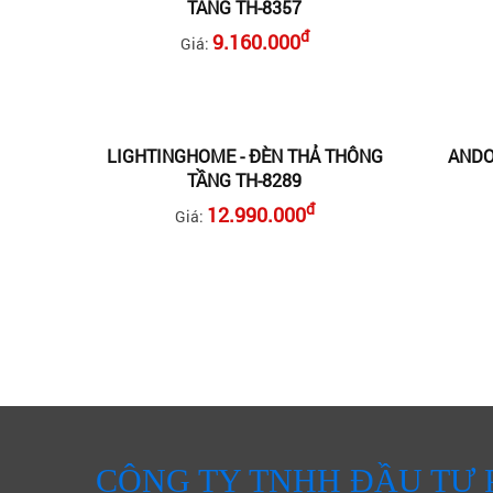
TẦNG TH-8357
đ
9.160.000
Giá:
LIGHTINGHOME - ĐÈN THẢ THÔNG
ANDO
TẦNG TH-8289
đ
12.990.000
Giá:
CÔNG TY TNHH ĐẦU TƯ 