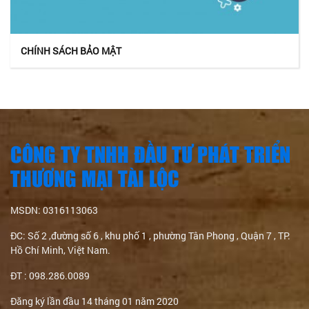
CHÍNH SÁCH BẢO MẬT
CÔNG TY TNHH ĐẦU TƯ PHÁT TRIỂN
THƯƠNG MẠI TÀI LỘC
MSDN: 0316113063
ĐC: Số 2 ,đường số 6 , khu phố 1 , phường Tân Phong , Quận 7 , TP.
Hồ Chí Minh, Việt Nam.
ĐT : 098.286.0089
Đăng ký lần đầu 14 tháng 01 năm 2020